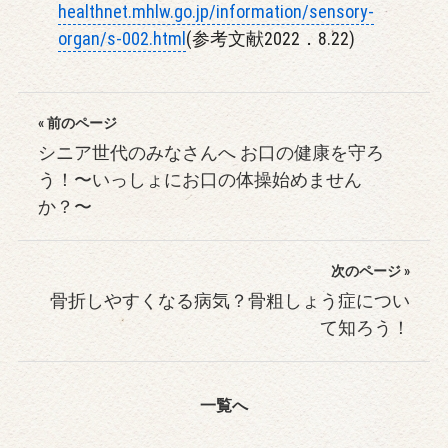
healthnet.mhlw.go.jp/information/sensory-
organ/s-002.html
(参考文献2022．8.22)
« 前のページ
シニア世代のみなさんへ お口の健康を守ろ
う！〜いっしょにお口の体操始めません
か？〜
次のページ »
骨折しやすくなる病気？骨粗しょう症につい
て知ろう！
一覧へ